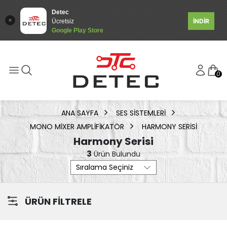
Detec
İNDİR
Ücretsiz
Google Play Store
0
ANA SAYFA
SES SISTEMLERI
MONO MIXER AMPLIFIKATÖR
HARMONY SERISI
Harmony Serisi
3
Ürün Bulundu
ÜRÜN FİLTRELE