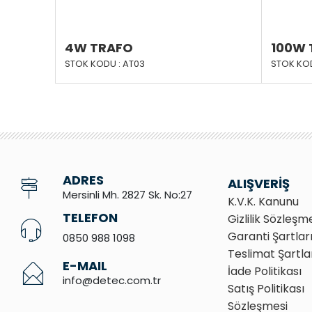
4W TRAFO
100W 
STOK KODU : AT03
STOK KOD
ADRES
ALIŞVERİŞ
Mersinli Mh. 2827 Sk. No:27
K.V.K. Kanunu
TELEFON
Gizlilik Sözleşm
Garanti Şartlar
0850 988 1098
Teslimat Şartla
E-MAIL
İade Politikası
info@detec.com.tr
Satış Politikası
Sözleşmesi