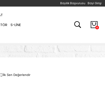
Bayilik Başvurusu
Bayi Girişi
AT
ATÖR
S-LINE
0
İlk Sen Değerlendir