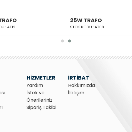
TRAFO
25W TRAFO
U : AT12
STOK KODU : AT08
HİZMETLER
İRTİBAT
Yardım
Hakkımızda
esi
İstek ve
İletişim
ı
Önerileriniz
rı
Sipariş Takibi