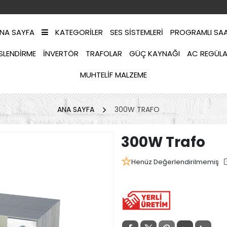
NA SAYFA
KATEGORILER
SES SISTEMLERI
PROGRAMLI SA
SLENDIRME
İNVERTÖR
TRAFOLAR
GÜÇ KAYNAĞI
AC REGÜL
MUHTELIF MALZEME
ANA SAYFA
300W TRAFO
300W Trafo
Henüz Değerlendirilmemiş