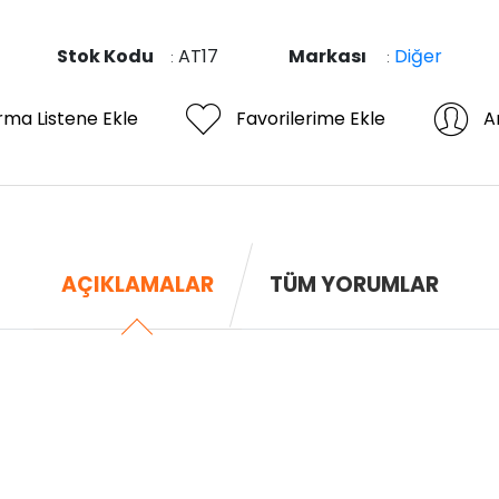
Stok Kodu
AT17
Markası
Diğer
:
:
ırma Listene Ekle
Favorilerime Ekle
A
AÇIKLAMALAR
TÜM YORUMLAR